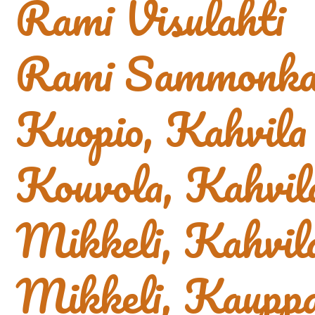
Rami Visulahti
Rami Sammonkat
Kuopio, Kahvila
Kouvola, Kahvil
Mikkeli, Kahvil
Mikkeli, Kauppa