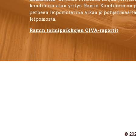
konditoria-alan yritys. Ramin Konditoria on 
perheen leipomotarina alkaa jo pohjanmaalta
leipomosta.
Ramin toimipaikkojen OIVA-raportit
© 20