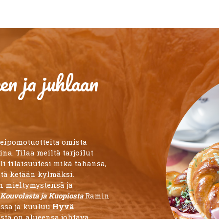
n ja juhlaan
leipomotuotteita omista
na. Tilaa meiltä tarjoilut
li tilaisuutesi mikä tahansa,
ätä ketään kylmäksi.
n mieltymystensä ja
Kouvolasta ja Kuopiosta
Ramin
essa ja kuuluu
Hyvä
istä on alueensa johtava