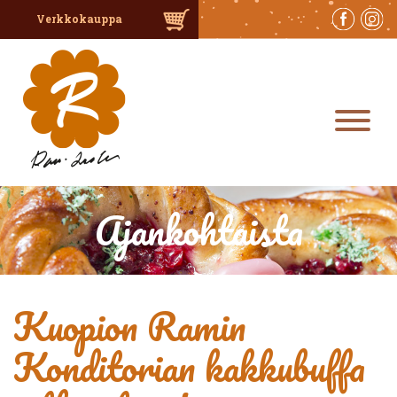
In English
Verkkokauppa
Ajankohtaista
Kuopion Ramin
Konditorian kakkubuffa