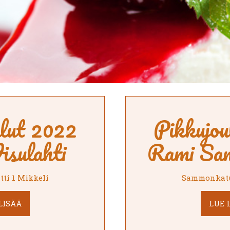
ulut 2022
Pikkujou
isulahti
Rami Sa
tti 1 Mikkeli
Sammonkatu
LISÄÄ
LUE 