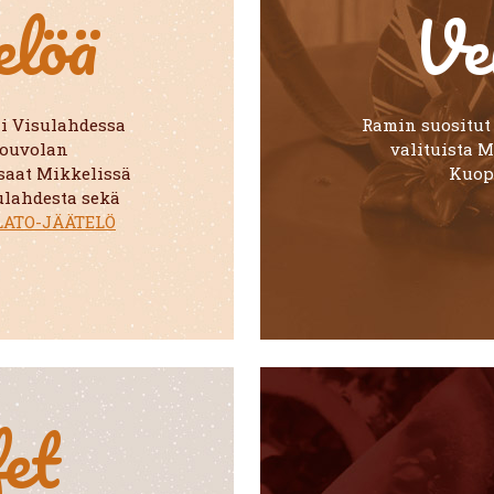
elöä
Ve
i Visulahdessa
Ramin suositut
Kouvolan
valituista M
aat Mikkelissä
Kuop
ulahdesta sekä
LATO-JÄÄTELÖ
et