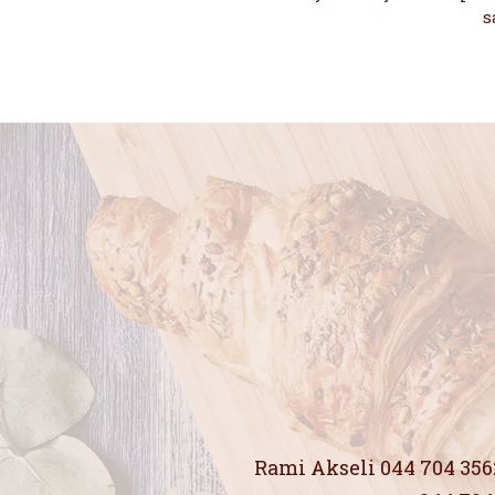
s
Rami Akseli 044 704 35