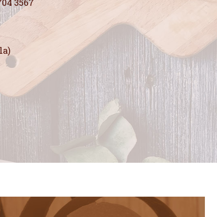
704 3567
la)