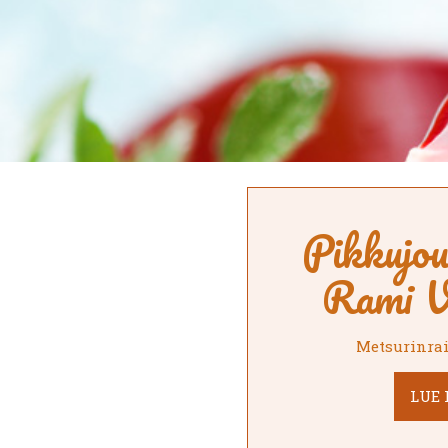
Pikkujo
Rami V
Metsurinrai
LUE 