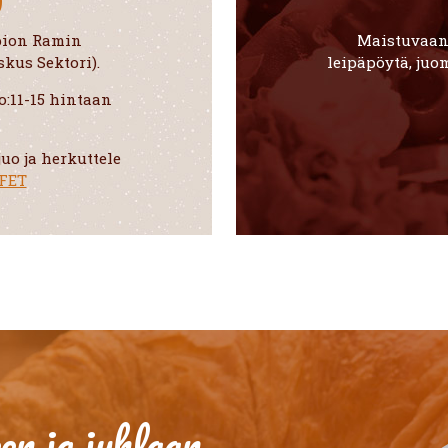
opion Ramin
Maistuvaan 
kus Sektori).
leipäpöytä, juom
o:11-15 hintaan
juo ja herkuttele
FET
n ja juhlaan