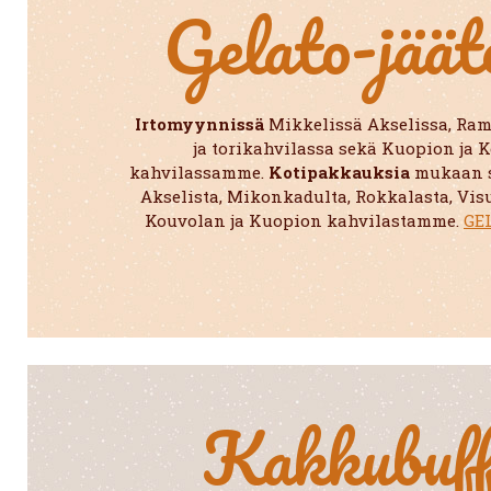
Gelato-jäät
Irtomyynnissä
Mikkelissä Akselissa, Ram
ja torikahvilassa sekä Kuopion ja 
kahvilassamme.
Kotipakkauksia
mukaan s
Akselista, Mikonkadulta, Rokkalasta, Vis
Kouvolan ja Kuopion kahvilastamme.
GE
Kakkubuff