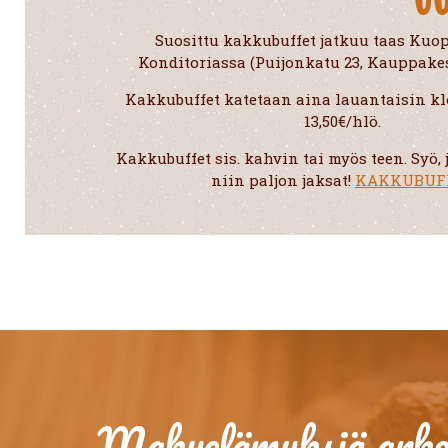
Suosittu kakkubuffet jatkuu taas Ku
Konditoriassa (Puijonkatu 23, Kauppakes
Kakkubuffet katetaan aina lauantaisin kl
13,50€/hlö.
Kakkubuffet sis. kahvin tai myös teen. Syö, 
niin paljon jaksat!
KAKKUBUF
Makuelämyksiä arkee