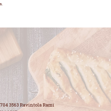
n.
704 3563 Ravintola Rami