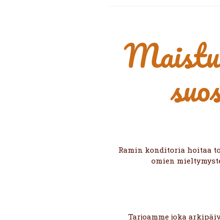
Maistuv
suo
Ramin konditoria hoitaa t
omien mieltymyst
Tarjoamme joka arkipäiv