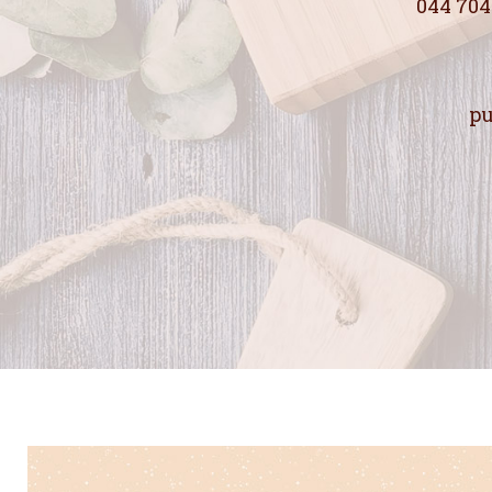
044 704
pu