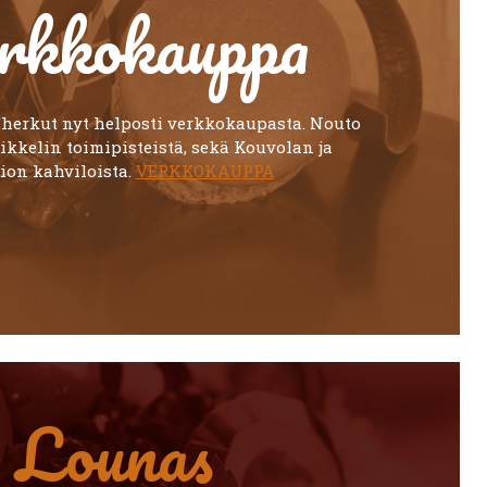
rkkokauppa
 herkut nyt helposti verkkokaupasta. Nouto
ikkelin toimipisteistä, sekä Kouvolan ja
ion kahviloista.
VERKKOKAUPPA
Lounas