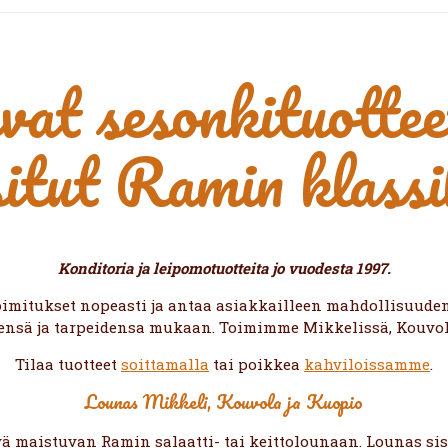
at sesonkituotteet
situt Ramin klassi
Konditoria ja leipomotuotteita jo vuodesta 1997.
oimitukset nopeasti ja antaa asiakkailleen mahdollisuude
ensä ja tarpeidensa mukaan.
Toimimme
Mikkelissä, Kouvol
Tilaa tuotteet
soittamalla
tai poikkea
kahviloissamme
.
Lounas Mikkeli, Kouvola ja Kuopio
ä maistuvan Ramin salaatti- tai keittolounaan. Lounas sis