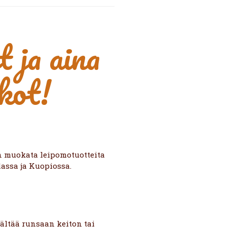
 ja aina
kot!
n muokata leipomotuotteita
assa ja Kuopiossa.
ältää runsaan keiton tai