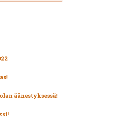
022
as!
olan äänestyksessä!
si!