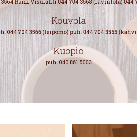
 3564 Rami Visulahti 044 704 3568 (ravintola) 044 
Kouvola
h. 044 704 3566 (leipomo) puh. 044 704 3565 (kahvi
Kuopio
puh. 040 861 5003