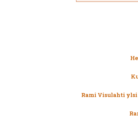
He
Ku
Rami Visulahti yls
Ra