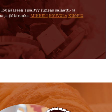
lounaaseen sisältyy runsas salaatti- ja
a ja jälkiruoka.
MIKKELI
KOUVOLA
KUOPIO