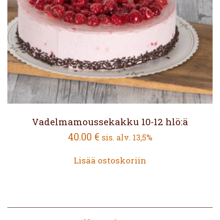
Vadelmamoussekakku 10-12 hlö:ä
40.00
€
sis. alv. 13,5%
Lisää ostoskoriin