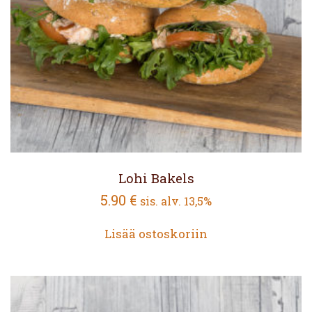
Lohi Bakels
5.90
€
sis. alv. 13,5%
Lisää ostoskoriin