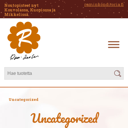
raminkonditoria.fi
Noutopisteet nyt
Kouvolassa, Kuopiossa ja
Mikkelissä.
Uncategorized
Uncategorized