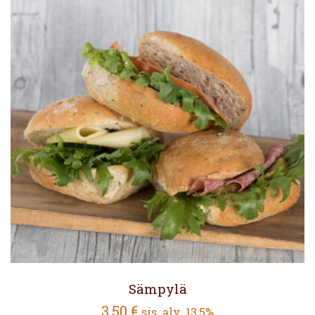
Sämpylä
3.50
€
sis. alv. 13,5%